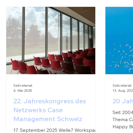
Jahresziele 2026 auf der Agenda.
Zudem wurden strategische Themen
wie die finanzielle Stabilität des
Netzwerks, neue
Sponsoringmöglichkeiten sowie die
Weiterentwicklung der Fachzeitschrift
CM diskuti
Sekretariat
Sekretariat
6. Mai 2025
13. Aug. 20
22. Jahreskongress des
20 Jah
Netzwerks Case
Seit 2004
Management Schweiz
Thema C
Happy Bi
17. September 2025 Welle7 Workspace