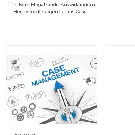
to you, h
in Bern Megatrends: Auswirkungen und
Herausforderungen für das Case
Management Zukunftsstress,
angespannte Weltlage, kontinuierlicher
Anstieg psychischer Belastungen,
zunehmende Komplexität - die Case
Management-Fachwelt steht vor neuen
Aufgaben. Am 22. Schweizerischen
Case Management-Kongress
diskutieren wir, welche Chancen und
Herausforderungen diese
Entwicklungen für die Praxis bedeuten.
Im Fokus stehen zentrale Megatrends
und ihre Impli
Jana Renker