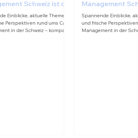
ment Schweiz ist da!
Management Schw
e Einblicke, aktuelle Themen
Spannende Einblicke, a
che Perspektiven rund ums Case
und frische Perspektive
nt in der Schweiz – kompakt
Management in der Sch
mativ aufbereitet. 👉 Jetzt
und informativ...
uen im beigefügten PDF