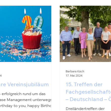
Barbara Käch
24
17. Mai 2024
re Vereinsjubiläum
15. Treffen der
Fachgesellschaft
 erfolgreich rund um das
– Deutschland – Ö
ase Management unterwegs!
rthday to you, happy Birthday
Rückblick
Dreiländertreffen der