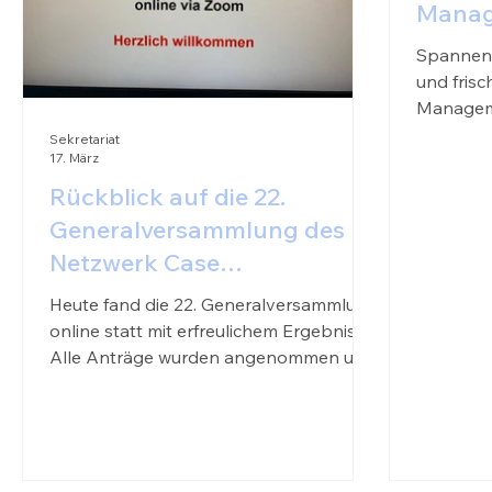
Manage
Spannend
und fris
Manageme
und infor
Sekretariat
17. März
reinscha
Rückblick auf die 22.
Generalversammlung des
Netzwerk Case
Management Schweiz
Heute fand die 22. Generalversammlung
online statt mit erfreulichem Ergebnis:
Alle Anträge wurden angenommen und
sämtliche Wahlen einstimmig bestätigt.
Neben der Genehmigung des
Protokolls und des Jahresberichts 2025
standen auch die Jahresrechnung
2025, das Budget 2026 sowie die