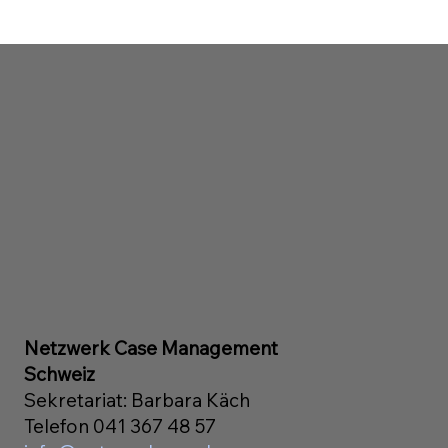
Netzwerk Case Management
Schweiz
Sekretariat: Barbara Käch
Telefon 041 367 48 57