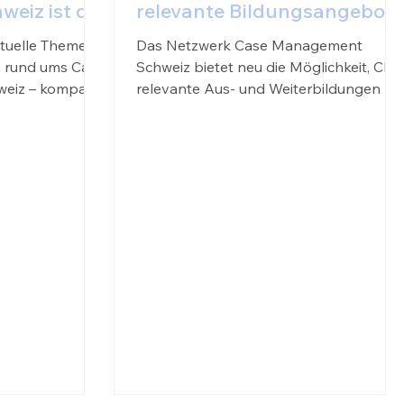
eiz ist da!
relevante Bildungsangebote
gezielt platzieren!
ktuelle Themen
Das Netzwerk Case Management
n rund ums Case
Schweiz bietet neu die Möglichkeit, CM-
weiz – kompakt
relevante Aus- und Weiterbildungen au
seiner Plattform...