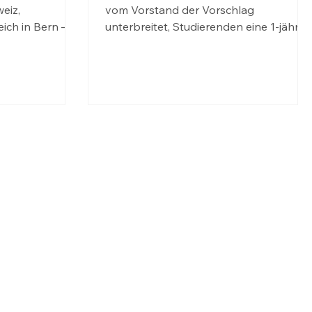
eiz,
vom Vorstand der Vorschlag
ich in Bern –
unterbreitet, Studierenden eine 1-jährig
Schnuppermitglieschaft anzubieten.