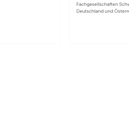
appy Birthday, liebes...
Fachgesellschaften Schw
Deutschland und Österre
ein Rückblick.