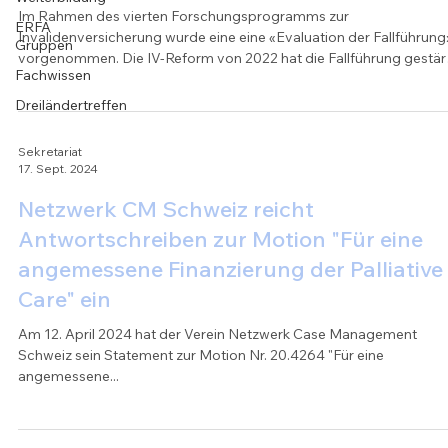
Im Rahmen des vierten Forschungsprogramms zur
ERFA
Invalidenversicherung wurde eine eine «Evaluation der Fallführung
Gruppen
vorgenommen. Die IV-Reform von 2022 hat die Fallführung gestär
Fachwissen
und Prinzipien des «Case Managements» verbindlich verankert. Es
hat interessante Aussagen dabei, wie die Fallführung bei der IV so
Dreiländertreffen
deren Verständnis und Möglichkeiten beim Case Management sic
seit der Einführung der Weiterentwicklung IV (WEIV) verändert
Sekretariat
haben. Wir freuen uns, dass darin auf Seite
17. Sept. 2024
Netzwerk CM Schweiz reicht
Antwortschreiben zur Motion "Für eine
angemessene Finanzierung der Palliative
Care" ein
Am 12. April 2024 hat der Verein Netzwerk Case Management
Schweiz sein Statement zur Motion Nr. 20.4264 "Für eine
angemessene...