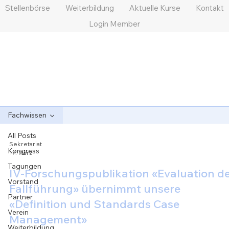
Stellenbörse
Weiterbildung
Aktuelle Kurse
Kontakt
Login Member
Fachwissen
All Posts
Sekretariat
Kongress
17. März
Tagungen
IV-Forschungspublikation «Evaluation d
Vorstand
Fallführung» übernimmt unsere
Partner
«Definition und Standards Case
Verein
Management»
Weiterbildung