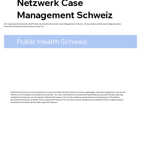
Netzwerk Case
Management Schweiz
Die folgenden Institutionen sind Partner des Vereins Netzwerk Case Management Schweiz. Gerne stellen wir Ihnen nachfolgend unsere
Partnerinstitutionen in einem Kurzportrait vor.
Public Health Schweiz
Public Health Schweiz ist das nationale Netzwerk der Public-Health-Fachleute und die unabhängige, nationale Organisation, die sich mit
Themen zur öffentlichen Gesundheit beschäftigt. Sie stützt ihr Handeln auf wissenschaftlicher Basis ab und stellt der Bevölkerung
sachliche Informationen zur Verfügung. Public Health Schweiz tritt für die Stärkung und die Weiterentwicklung der öffentlichen
Gesundheit und deren optimale Umsetzung in der Praxis ein. Der Verein bezweckt das Erreichen und Erhalten eines möglichst guten
Gesundheitszustands der Bevölkerung in der Schweiz.