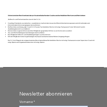
Schweizerischer Berufsverband der professionell arbeitenden Coaches und betrieblichen Mentoren und Mentorinnen
Als Berufs- und Fachverband bezweckt die S-C-A:
Coaching-Standards zu erarbeiten, zu publizieren, laufend dem neuesten Erkenntnisstand anzupassen und mit nationalen und
internationalen Interessengruppen abzustimmen
Die Berufsbezeichnung „dipl. Coach S-C-A“ sowie “betrieblicher Mentor mit eidg. Fachausweis” in der Wirtschaft und im
Ausbildungsbereich zu etablieren
Die berufsbezogenen Interessen ihrer Mitglieder gegenüber Dritten zu vertreten und zu wahren
Aus- und Weiterbildungsveranstaltungen durchzuführen
Ihre Mitglieder in Berufs- und Ausbildungsfragen zu unterstützen
Mit den Mitgliedern einen regelmässigen Austausch und kameradschaftlichen Umgang pflegen
Die S-C-A ist Trägerin der eidgenössischen Berufsabschlüsse Betrieblicher Mentor mit eidg. Fachausweis sowie Supervisor-Coach mit
eidg. Diplom und Organisationsberater mit eidg. Diplom.
Newsletter abonnieren
Vorname
*