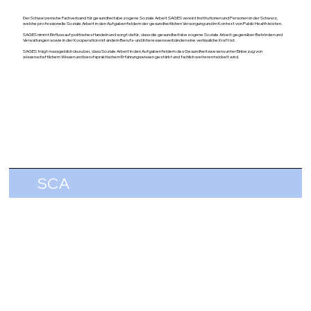
Der Schweizerische Fachverband für gesundheitsbezogene Soziale Arbeit SAGES vereint Institutionen und Personen in der Schweiz,
welche professionelle Soziale Arbeit in den Aufgabenfeldern der gesundheitlichen Versorgung und im Kontext von Public Health leisten.
SAGES nimmt Einfluss auf politisches Handeln und sorgt dafür, dass die gesundheitsbezogene Soziale Arbeit gegenüber Behörden und
Verwaltungen sowie in der Kooperation mit andern Berufs- und Interessensverbänden eine verlässliche Kraft ist.
SAGES trägt massgeblich dazu bei, dass Soziale Arbeit in den Aufgabenfeldern des Gesundheitswesens unter Einbezug von
wissenschaftlichem Wissen und berufspraktischem Erfahrungswissen gestärkt und fachlich weiterentwickelt wird.
SCA