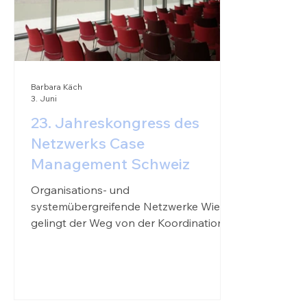
Barbara Käch
3. Juni
23. Jahreskongress des
Netzwerks Case
Management Schweiz
Organisations- und
systemübergreifende Netzwerke Wie
gelingt der Weg von der Koordination
zur Kooperation? Online-Anmeldung
Seit über 20 Jahren steht der Slogan
«Netzwerk Case Management –
verbindet Menschen und Institutionen»
für das Selbstverständnis des