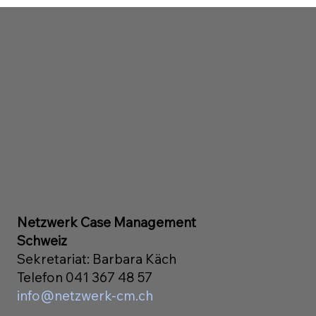
Netzwerk Case Management
Schweiz
Sekretariat: Barbara Käch
Telefon 041 367 48 57
info@netzwerk-cm.ch